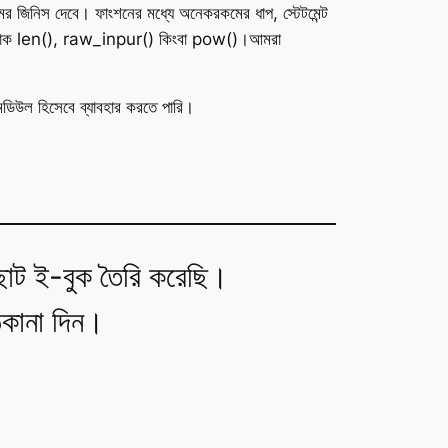
র জিনিস দেবে। ফাংশনের মধ্যে অনেকরকমের ধাপ, স্টেটমেন্ট
রা যাক len(), raw_inpur() কিংবা pow()।আমরা
মডিউল হিসেবে ব্যাবহার করতে পারি।
াট ই-বুক তৈরি করেছি।
িকানা দিন।