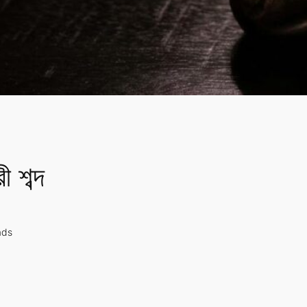
ী শব্দ
ads