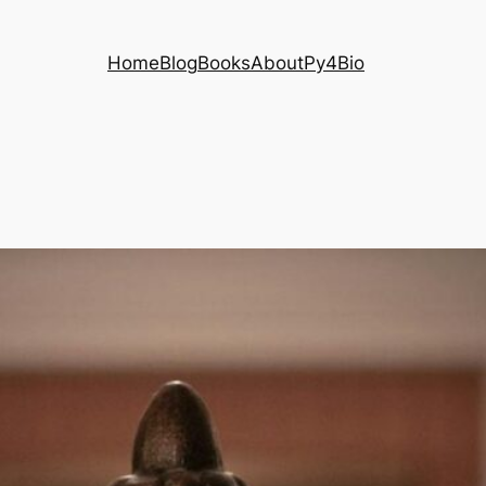
Home
Blog
Books
About
Py4Bio