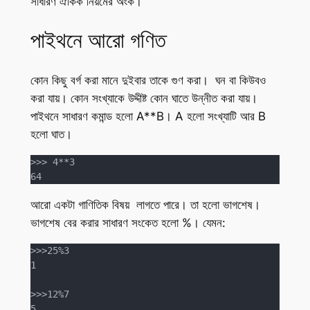
সাধারণ ঐকিক নিয়মের অংক।
পাইথনে আরো গণিত
কোন কিছু বর্গ করা মানে দুইবার তাকে গুণ করা। ঘন বা কিউবও
করা যায়। কোন সংখ্যাকে উদ্দীষ্ট কোন ঘাতে উন্নীত করা যায়।
পাইথনে সাধারণ কমান্ড হলো A**B। A হলো সংখ্যাটি আর B
হলো ঘাত।
>>> 4**3

64
আরো একটা গাণিতিক বিষয় লাগতে পারে। তা হলো ভাগশেষ।
ভাগশেষ বের করার সাধারণ সংকেত হলো %। যেমন:
>>>25%3

1

>>>12%7

5