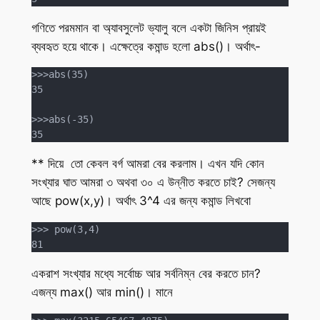
গণিতে পরমমান বা অ্যাবসুলেট ভ্যালু বলে একটা জিনিস প্রায়ই
ব্যবহৃত হয়ে থাকে। এক্ষেত্রে কমান্ড হলো abs()। অর্থাৎ-
>>>abs(35)

35

>>>abs(-35)

35
** দিয়ে তো কেবল বর্গ আমরা বের করলাম। এখন যদি কোন
সংখ্যার ঘাত আমরা ৩ অথবা ৩০ এ উন্নীত করতে চাই? সেজন্য
আছে pow(x,y)। অর্থাৎ 3^4 এর জন্য কমান্ড লিখবো
>>> pow(3,4)

81
একরাশ সংখ্যার মধ্যে সর্বোচ্চ আর সর্বনিম্ন বের করতে চান?
এজন্য max() আর min()। মানে