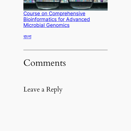
Course on Comprehensive
Bioinformatics for Advanced
Microbial Genomics
In relation to
বাংলা
Comments
Leave a Reply