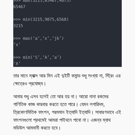
>>> max(3215,65467,4875)

65467

>>> min(3215,9875,6568)

3215

>>> max(‘a’,’x’,’jk’)

‘x’

>>> min(‘S’,’A’,’a’)

‘A’
তার মানে ম্যাক্স আর মিন এই দুইটি কমান্ড শুধু সংখ্যা না, স্ট্রিং এর
ক্ষেত্রেও প্রযোজ্য।
আবার শুধু এসব হলেই তো আর হয় না। আরো নানা রকমের
গাণিতিক কাজ কারবার করতে হতে পারে। যেমন লগারিদম,
ত্রিকোণমিতিক ফাংশন, পরমমান ইত্যাদি ইত্যাদি। সাধারণভাবে এই
ফাংশনগুলো প্রথমেই আমরা পাইথনে পাবো না। এজন্য ম্যাথ
মডিউল আমদানী করতে হবে।