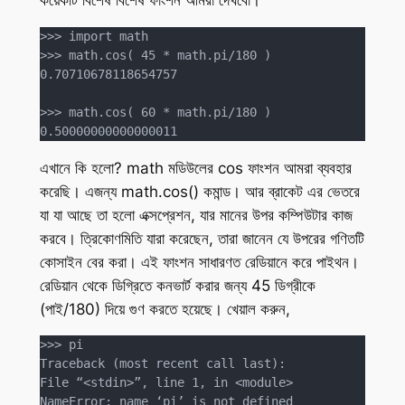
>>> import math

>>> math.cos( 45 * math.pi/180 )

0.70710678118654757

>>> math.cos( 60 * math.pi/180 )

0.50000000000000011
এখানে কি হলো? math মডিউলের cos ফাংশন আমরা ব্যবহার
করেছি। এজন্য math.cos() কমান্ড। আর ব্রাকেট এর ভেতরে
যা যা আছে তা হলো এক্সপ্রেশন, যার মানের উপর কম্পিউটার কাজ
করবে। ত্রিকোণমিতি যারা করেছেন, তারা জানেন যে উপরের গণিতটি
কোসাইন বের করা। এই ফাংশন সাধারণত রেডিয়ানে করে পাইথন।
রেডিয়ান থেকে ডিগ্রিতে কনভার্ট করার জন্য 45 ডিগ্রীকে
(পাই/180) দিয়ে গুণ করতে হয়েছে। খেয়াল করুন,
>>> pi

Traceback (most recent call last):

File “<stdin>”, line 1, in <module>

NameError: name ‘pi’ is not defined
