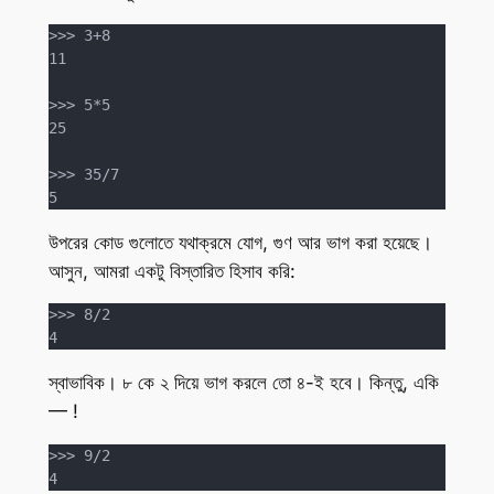
>>> 3+8

11

>>> 5*5

25

>>> 35/7

5
উপরের কোড গুলোতে যথাক্রমে যোগ, গুণ আর ভাগ করা হয়েছে।
আসুন, আমরা একটু বিস্তারিত হিসাব করি:
>>> 8/2

4
স্বাভাবিক। ৮ কে ২ দিয়ে ভাগ করলে তো ৪-ই হবে। কিন্তু, একি
— !
>>> 9/2

4