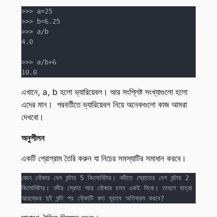
>>> a=25

>>> b=6.25

>>> a/b

4.0

>>> a/b+6

10.0
এখানে, a, b হলো ভ্যারিয়েবল। আর সংশ্লিষ্ট সংখ্যাগুলো হলো
এদের মান। পরবর্তীতে ভ্যারিয়েবল নিয়ে অনেকগুলো কাজ আমরা
দেখবো।
অনুশীলন
একটি প্রোগ্রাম তৈরি করুন যা নিচের সমস্যাটির সমাধান করবে।
কোন নৌকার বেগ ঘন্টায় 5 কিলোমিটার। নদীতে স্রোতের বেগ ঘন্টায় 2 
কিলোমিটার। নদীর স্রোত আর নৌকার চলন একই দিকে। তাহলে যাত্রা 
আরম্ভের দুই ঘন্টা পর নৌকাটি কত দূরত্ব অতিক্রম করবে?