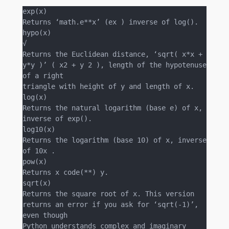
exp(x)
Returns ‘math.e**x’ (ex ) inverse of log().
hypo(x)
√
Returns the Euclidean distance, ‘sqrt( x*x + 
y*y )’ ( x2 + y 2 ), length of the hypotenuse 
of a right
triangle with height of y and length of x.
log(x)
Returns the natural logarithm (base e) of x, 
inverse of exp().
log10(x)
Returns the logarithm (base 10) of x, inverse 
of 10x .
pow(x)
Returns x code(**) y.
sqrt(x)
Returns the square root of x. This version 
returns an error if you ask for ‘sqrt(-1)’, 
even though
Python understands complex and imaginary 