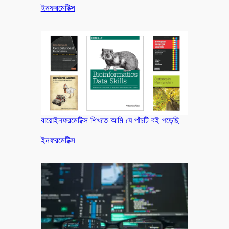
In relation to
ইনফরমেটিক্স
বায়োইনফরমেটিক্স শিখতে আমি যে পাঁচটি বই পড়েছি
In relation to
ইনফরমেটিক্স