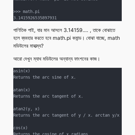
>>> math.pi

3.1415926535897931
গাণিতিক পাই, যার মান আসলে 3.14159…. , তাকে বোঝাতে
হলে ব্যবহার করতে হবে math.pi কমান্ড। বোঝা যাচ্ছে, math
মডিউলের মাহাত্ম্য?
আরো দেখুন ম্যাথ মডিউলের অন্যান্য ফাংশনের কাজ।
asin(x)

Returns the arc sine of x.

atan(x)

Returns the arc tangent of x.

atan2(y, x)

Returns the arc tangent of y / x. arctan y/x

cos(x)

Returns the cosine of x radians.
