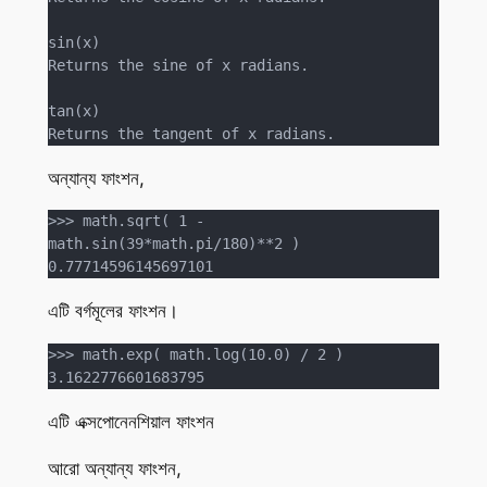
sin(x)

Returns the sine of x radians.

tan(x)

Returns the tangent of x radians.
অন্যান্য ফাংশন,
>>> math.sqrt( 1 - 
math.sin(39*math.pi/180)**2 )

0.77714596145697101
এটি বর্গমূলের ফাংশন।
>>> math.exp( math.log(10.0) / 2 )
3.1622776601683795
এটি এক্সপোনেনশিয়াল ফাংশন
আরো অন্যান্য ফাংশন,