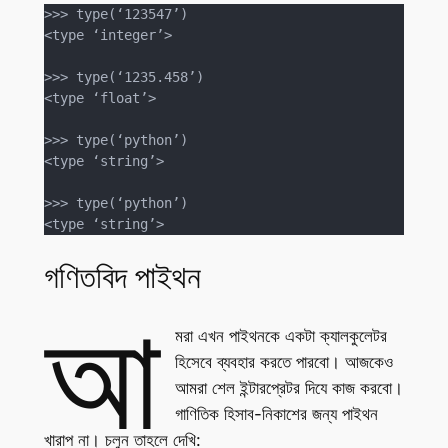
>>> type(‘123547’)

<type ‘integer’>

>>> type(‘1235.458’)

<type ‘float’>

>>> type(‘python’)

<type ‘string’>

>>> type(‘python’)

<type ‘string’>
গণিতবিদ পাইথন
আ
মরা এখন পাইথনকে একটা ক্যালকুলেটর
হিসেবে ব্যবহার করতে পারবো। আজকেও
আমরা শেল ইন্টারপ্রেটর দিযে কাজ করবো।
গাণিতিক হিসাব-নিকাশের জন্য পাইথন
খারাপ না। চলুন তাহলে দেখি: