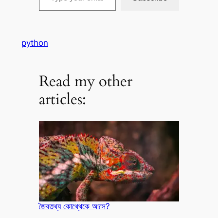
python
Read my other
articles:
জৈবতথ্য কোথ্থেকে আসে?