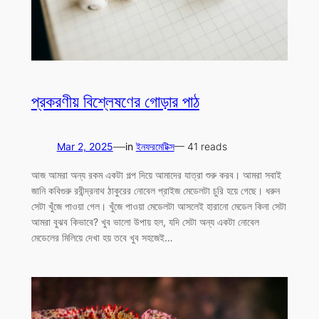
প্রকরণীয় বিশ্লেষণের গোড়ার পাঠ
—
Mar 2, 2025
in
ইনফরমেটিক্স
— 41 reads
আজ আমরা অন্য রকম একটা গল্প দিয়ে আমাদের যাত্রা শুরু করব। আমরা সবাই
জানি কবিগুরু রবীন্দ্রনাথ ঠাকুরের নোবেল প্রাইজ মেডেলটা চুরি হয়ে গেছে। ধরুন
সেটা খুঁজে পাওয়া গেল। খুঁজে পাওয়া মেডেলটা আসলেই হারানো মেডেল কিনা সেটা
আমরা বুঝব কিভাবে? খুব ভালো উপায় হল, যদি সেটা অন্য একটা নোবেল
মেডেলের মিলিয়ে দেখা হয় তবে খুব সহজেই…