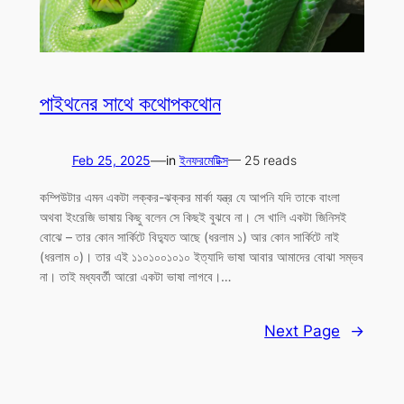
পাইথনের সাথে কথোপকথোন
—
Feb 25, 2025
in
ইনফরমেটিক্স
— 25 reads
কম্পিউটার এমন একটা লক্কর-ঝক্কর মার্কা যন্ত্র যে আপনি যদি তাকে বাংলা
অথবা ইংরেজি ভাষায় কিছু বলেন সে কিছই বুঝবে না। সে খালি একটা জিনিসই
বোঝে – তার কোন সার্কিটে বিদ্যুত আছে (ধরলাম ১) আর কোন সার্কিটে নাই
(ধরলাম ০)। তার এই ১১০১০০১০১০ ইত্যাদি ভাষা আবার আমাদের বোঝা সম্ভব
না। তাই মধ্যবর্তী আরো একটা ভাষা লাগবে।…
Next Page
→