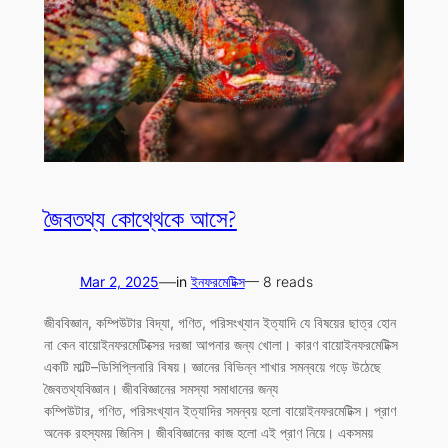
জৈবতথ্য কোথ্থেকে আসে?
—
Mar 2, 2025
in
ইনফরমেটিক্স
— 8 reads
জীববিজ্ঞান, কম্পিউটার বিদ্যা, গণিত, পরিসংখ্যান ইত্যাদি যে বিষয়ের ছাত্র হোন
না কেন বায়োইনফরমেটিক্সের দরজা আপনার জন্য খোলা। কারণ বায়োইনফরমেটিক্স
একটি মাল্টি–ডিসিপ্লিনারি বিষয়। জ্ঞানের বিভিন্ন শাখার সমন্বয়ে গড়ে উঠেছে
জৈবতথ্যবিজ্ঞান। জীববিজ্ঞানের সমস্যা সমাধানের জন্য
কম্পিউটার, গণিত, পরিসংখ্যান ইত্যাদির সমন্বয় হলো বায়োইনফরমেটিক্স। প্রাণ
অনেক রহস্যময় জিনিস। জীববিজ্ঞানের কাজ হলো এই প্রাণ নিয়ে। একসময়