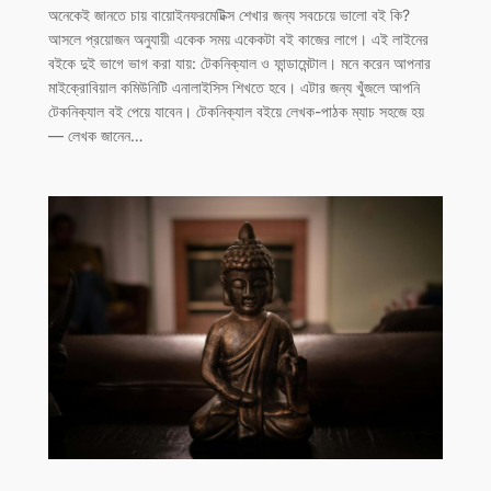
অনেকেই জানতে চায় বায়োইনফরমেটিক্স শেখার জন্য সবচেয়ে ভালো বই কি?
আসলে প্রয়োজন অনুযায়ী একেক সময় একেকটা বই কাজের লাগে। এই লাইনের
বইকে দুই ভাগে ভাগ করা যায়: টেকনিক্যাল ও ফান্ডামেন্টাল। মনে করেন আপনার
মাইক্রোবিয়াল কমিউনিটি এনালাইসিস শিখতে হবে। এটার জন্য খুঁজলে আপনি
টেকনিক্যাল বই পেয়ে যাবেন। টেকনিক্যাল বইয়ে লেখক-পাঠক ম্যাচ সহজে হয়
— লেখক জানেন…