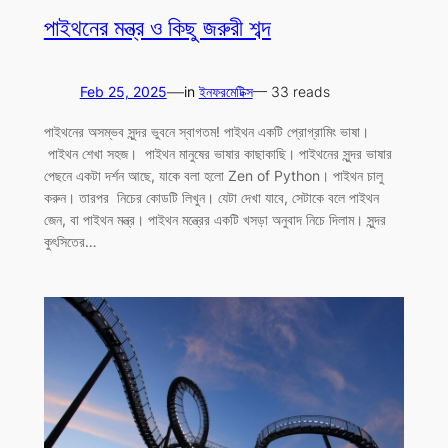
পাইথনের মন্ত্র ও কিছু জরুরী শব্দ
—
Feb 25, 2025
in
ইনফরমেটিক্স
— 33 reads
পাইথনের অসম্ভব সুন্দর ভুবনে স্বাগতম! পাইথন একটি প্রোগ্রামিং ভাষা।
পাইথন শেখা সহজ। পাইথন মানুষের ভাষার কাছাকাছি। পাইথনের সুন্দর ভাষার
পেছনে একটা দর্শন আছে, যাকে বলা হলো Zen of Python। পাইথন চালু
করুন। তারপর নিচের কোডটি লিখুন। যেটা দেখা যাবে, সেটাকে বলে পাইথন
জেন, বা পাইথন মন্ত্র। পাইথন মন্ত্রের একটি খসড়া অনুবাদ নিচে দিলাম। সুন্দর
কুৎসিতের…