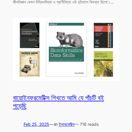
জীববিজ্ঞান কেবল উদ্ভিদবিদ্যা ও প্রাণীবিদ্যা এই দুইভাগে বিভক্ত ছিলো।…
বায়োইনফরমেটিক্স শিখতে আমি যে পাঁচটি বই
পড়েছি
—
Feb 25, 2025
in
ইনফরমেটিক্স
— 716 reads